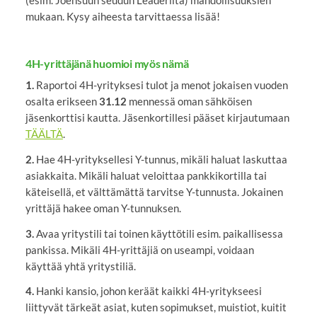
(esim. Joensuun seudun Leaderilta) mahdollisuuksien
mukaan. Kysy aiheesta tarvittaessa lisää!
4H-yrittäjänä huomioi myös nämä
1.
Raportoi 4H-yrityksesi tulot ja menot jokaisen vuoden
osalta erikseen
31.12
mennessä oman sähköisen
jäsenkorttisi kautta. Jäsenkortillesi pääset kirjautumaan
TÄÄLTÄ
.
2.
Hae 4H-yrityksellesi Y-tunnus, mikäli haluat laskuttaa
asiakkaita. Mikäli haluat veloittaa pankkikortilla tai
käteisellä, et välttämättä tarvitse Y-tunnusta. Jokainen
yrittäjä hakee oman Y-tunnuksen.
3.
Avaa yritystili tai toinen käyttötili esim. paikallisessa
pankissa. Mikäli 4H-yrittäjiä on useampi, voidaan
käyttää yhtä yritystiliä.
4.
Hanki kansio, johon keräät kaikki 4H-yritykseesi
liittyvät tärkeät asiat, kuten sopimukset, muistiot, kuitit