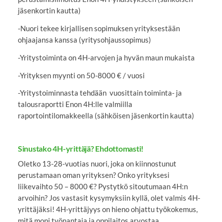
jäsenkortin kautta)
-Nuori tekee kirjallisen sopimuksen yrityksestään
ohjaajansa kanssa (yritysohjaussopimus)
-Yritystoiminta on 4H-arvojen ja hyvän maun mukaista
-Yrityksen myynti on 50-8000 € / vuosi
-Yritystoiminnasta tehdään vuosittain toiminta- ja
talousraportti Enon 4H:lle valmiilla
raportointilomakkeella (sähköisen jäsenkortin kautta)
Sinustako 4H-yrittäjä? Ehdottomasti!
Oletko 13-28-vuotias nuori, joka on kiinnostunut
perustamaan oman yrityksen? Onko yrityksesi
liikevaihto 50 – 8000 €? Pystytkö sitoutumaan 4H:n
arvoihin? Jos vastasit kysymyksiin kyllä, olet valmis 4H-
yrittäjäksi! 4H-yrittäjyys on hieno ohjattu työkokemus,
mitä moni työnantaja ja oppilaitos arvostaa.