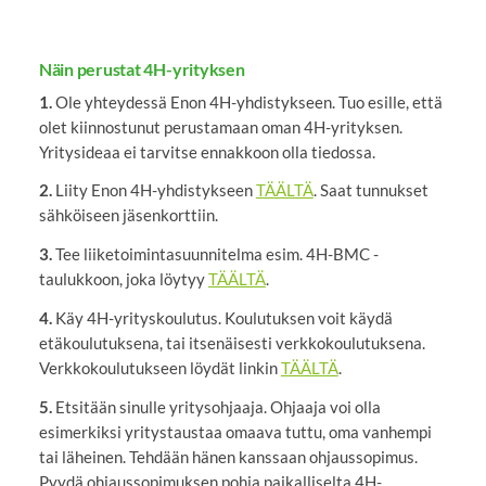
Näin perustat 4H-yrityksen
1.
Ole yhteydessä Enon 4H-yhdistykseen. Tuo esille, että
olet kiinnostunut perustamaan oman 4H-yrityksen.
Yritysideaa ei tarvitse ennakkoon olla tiedossa.
2.
Liity Enon 4H-yhdistykseen
TÄÄLTÄ
. Saat tunnukset
sähköiseen jäsenkorttiin.
3.
Tee liiketoimintasuunnitelma esim. 4H-BMC -
taulukkoon, joka löytyy
TÄÄLTÄ
.
4.
Käy 4H-yrityskoulutus. Koulutuksen voit käydä
etäkoulutuksena, tai itsenäisesti verkkokoulutuksena.
Verkkokoulutukseen löydät linkin
TÄÄLTÄ
.
5.
Etsitään sinulle yritysohjaaja. Ohjaaja voi olla
esimerkiksi yritystaustaa omaava tuttu, oma vanhempi
tai läheinen. Tehdään hänen kanssaan ohjaussopimus.
Pyydä ohjaussopimuksen pohja paikalliselta 4H-