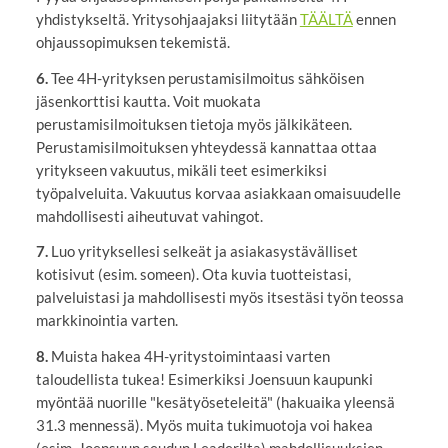
yhdistykseltä. Yritysohjaajaksi liitytään
TÄÄLTÄ
ennen
ohjaussopimuksen tekemistä.
6.
Tee 4H-yrityksen perustamisilmoitus sähköisen
jäsenkorttisi kautta. Voit muokata
perustamisilmoituksen tietoja myös jälkikäteen.
Perustamisilmoituksen yhteydessä kannattaa ottaa
yritykseen vakuutus, mikäli teet esimerkiksi
työpalveluita. Vakuutus korvaa asiakkaan omaisuudelle
mahdollisesti aiheutuvat vahingot.
7.
Luo yrityksellesi selkeät ja asiakasystävälliset
kotisivut (esim. someen). Ota kuvia tuotteistasi,
palveluistasi ja mahdollisesti myös itsestäsi työn teossa
markkinointia varten.
8.
Muista hakea 4H-yritystoimintaasi varten
taloudellista tukea! Esimerkiksi Joensuun kaupunki
myöntää nuorille "kesätyöseteleitä" (hakuaika yleensä
31.3 mennessä). Myös muita tukimuotoja voi hakea