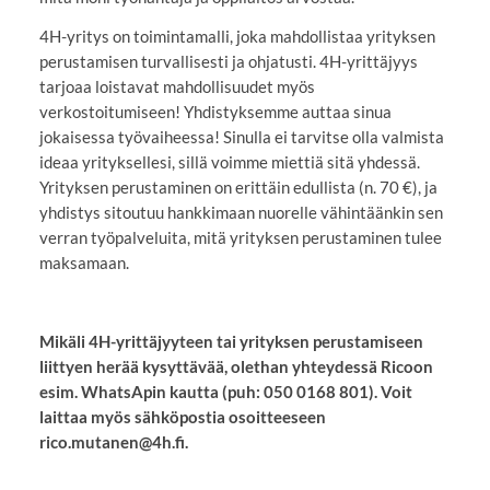
4H-yritys on toimintamalli, joka mahdollistaa yrityksen
perustamisen turvallisesti ja ohjatusti. 4H-yrittäjyys
tarjoaa loistavat mahdollisuudet myös
verkostoitumiseen! Yhdistyksemme auttaa sinua
jokaisessa työvaiheessa! Sinulla ei tarvitse olla valmista
ideaa yrityksellesi, sillä voimme miettiä sitä yhdessä.
Yrityksen perustaminen on erittäin edullista (n. 70 €), ja
yhdistys sitoutuu hankkimaan nuorelle vähintäänkin sen
verran työpalveluita, mitä yrityksen perustaminen tulee
maksamaan.
Mikäli 4H-yrittäjyyteen tai yrityksen perustamiseen
liittyen herää kysyttävää, olethan yhteydessä Ricoon
esim. WhatsApin kautta (puh: 050 0168 801). Voit
laittaa myös sähköpostia osoitteeseen
rico.mutanen@4h.fi.