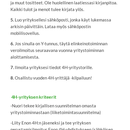
ja muut tositteet. Ole huolellinen laatiessasi kirjanpitoa.
Kaikki tulot ja menot tulee kirjata ylös.
5.
Luo yrityksellesi sähköposti, jonka käyt lukemassa
arkisin päivittäin. Lataa myös sähköpostin
mobiilisovellus.
6.
Jos sinulla on Y-tunnus, täytä elinkeinotoiminnan
veroilmoitus seuraavana vuonna yritystoiminnan
aloittamisesta.
7.
Ilmoita yrityksesi tiedot 4H-yritystorille.
8.
Osallistu vuoden 4H-yrittäjä -kilpailuun!
4H-yrityksen kriteerit
-Nuori tekee kirjallisen suunnitelman omasta
yritystoiminnastaan (liiketoimintasuunnitelma)
-Liity Enon 4H:n jäseneksi ja tee yrityksen
perustamisilmoitus Enon 4H-yhdistykseen (sähköisen