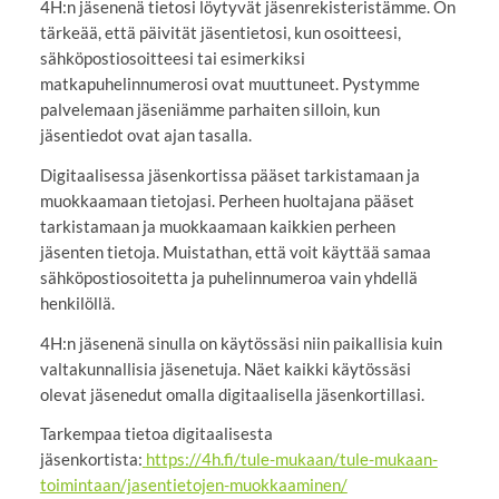
4H:n jäsenenä tietosi löytyvät jäsenrekisteristämme. On
tärkeää, että päivität jäsentietosi, kun osoitteesi,
sähköpostiosoitteesi tai esimerkiksi
matkapuhelinnumerosi ovat muuttuneet. Pystymme
palvelemaan jäseniämme parhaiten silloin, kun
jäsentiedot ovat ajan tasalla.
Digitaalisessa jäsenkortissa pääset tarkistamaan ja
muokkaamaan tietojasi. Perheen huoltajana pääset
tarkistamaan ja muokkaamaan kaikkien perheen
jäsenten tietoja. Muistathan, että voit käyttää samaa
sähköpostiosoitetta ja puhelinnumeroa vain yhdellä
henkilöllä.
4H:n jäsenenä sinulla on käytössäsi niin paikallisia kuin
valtakunnallisia jäsenetuja. Näet kaikki käytössäsi
olevat jäsenedut omalla digitaalisella jäsenkortillasi.
Tarkempaa tietoa digitaalisesta
jäsenkortista:
https://4h.fi/tule-mukaan/tule-mukaan-
toimintaan/jasentietojen-muokkaaminen/