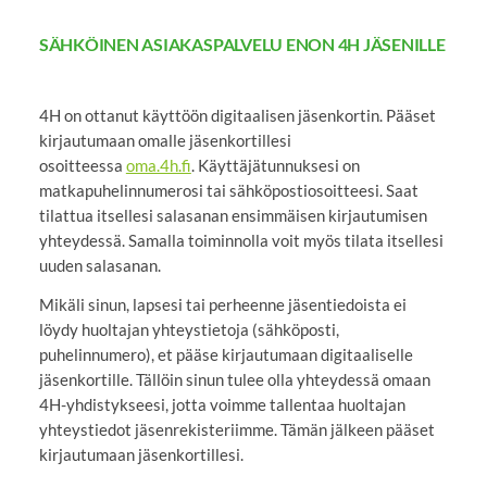
SÄHKÖINEN ASIAKASPALVELU ENON 4H JÄSENILLE
4H on ottanut käyttöön digitaalisen jäsenkortin. Pääset
kirjautumaan omalle jäsenkortillesi
osoitteessa
oma.4h.fi
. Käyttäjätunnuksesi on
matkapuhelinnumerosi tai sähköpostiosoitteesi. Saat
tilattua itsellesi salasanan ensimmäisen kirjautumisen
yhteydessä. Samalla toiminnolla voit myös tilata itsellesi
uuden salasanan.
Mikäli sinun, lapsesi tai perheenne jäsentiedoista ei
löydy huoltajan yhteystietoja (sähköposti,
puhelinnumero), et pääse kirjautumaan digitaaliselle
jäsenkortille. Tällöin sinun tulee olla yhteydessä omaan
4H-yhdistykseesi, jotta voimme tallentaa huoltajan
yhteystiedot jäsenrekisteriimme. Tämän jälkeen pääset
kirjautumaan jäsenkortillesi.